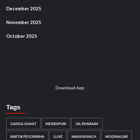
December 2025
November 2025
October 2025
Facebook
Twitter
Instagram
YouTube
Pinterest
Download App
Tags
GANGA GHAAT
INDERAPURI
JAL BHARAAV
KARTIK P{OORNIMA
LLIVE
MANJUSIVACH
MODINAGAR